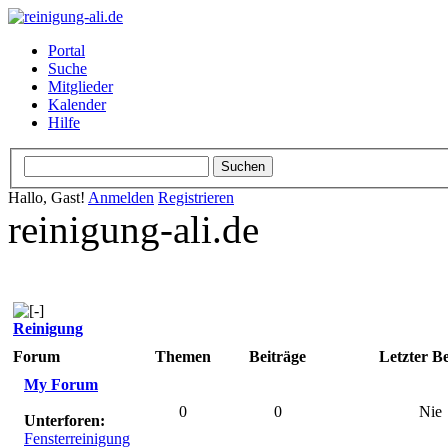
Portal
Suche
Mitglieder
Kalender
Hilfe
Hallo, Gast!
Anmelden
Registrieren
reinigung-ali.de
Reinigung
Forum
Themen
Beiträge
Letzter Be
My Forum
0
0
Nie
Unterforen:
Fensterreinigung